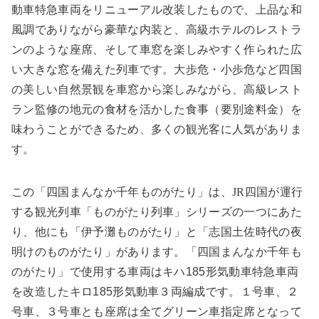
動車特急車両をリニューアル改装したもので、上品な和
風調でありながら豪華な内装と、高級ホテルのレストラ
ンのような座席、そして車窓を楽しみやすく作られた広
い大きな窓を備えた列車です。大歩危・小歩危など四国
の美しい自然景観を車窓から楽しみながら、高級レスト
ラン監修の地元の食材を活かした食事（要別途料金）を
味わうことができるため、多くの観光客に人気がありま
す。
この「四国まんなか千年ものがたり」は、
JR
四国が運行
する観光列車「ものがたり列車」シリーズの一つにあた
り、他にも「伊予灘ものがたり」と「志国土佐時代の夜
明けのものがたり」があります。「四国まんなか千年も
のがたり」で使用する車両はキハ185形気動車特急車両
を改造したキロ185形気動車３両編成です。１号車、２
号車、３号車とも座席は全てグリーン車指定席となって