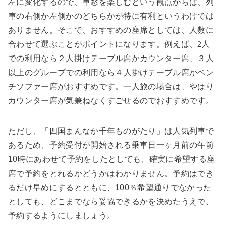
左に変化するので、車窓を楽しむという観点からは、列
車の右側か左側かのどちらかが特に有利というわけでは
ありません。そこで、おすすめの座席としては、人数に
合わせて選ぶことがポイントになります。例えば、
2
人
での利用なら
２
人掛けテーブル席かカウンター席、３人
以上のグループでの利用なら
４
人掛けテーブル席かベン
チソファー席がおすすめです。一人旅の場合は、やはり
カウンター席が気兼ねなくすごせるのでおすすめです。
ただし、「四国まんなか千年ものがたり」は人気列車で
あるため、予約受付が開始される乗車日一ヶ月前の午前
10時にあわせて予約をしたとしても、確実に希望する座
席で予約をとれるかどうかはわかりません。予約はでき
るだけ早めにするとともに、100％希望通りでなかった
としても、どこまでなら妥協できるかを決めたうえで、
予約するようにしましょう。