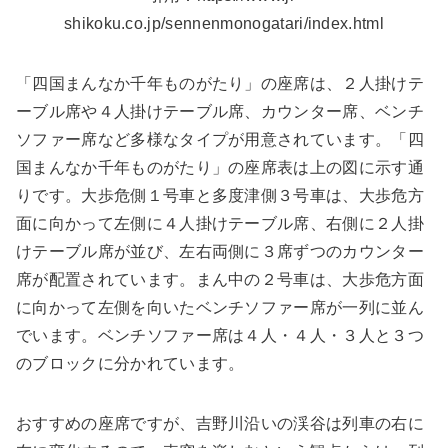
shikoku.co.jp/sennenmonogatari/index.html
「四国まんなか千年ものがたり」の座席は、
２
人掛けテ
ーブル席や
４
人掛けテーブル席、カウンター席、ベンチ
ソファー席など多様なタイプが用意されています。「四
国まんなか千年ものがたり」の座席表は上の図に示す通
りです。大歩危側１号車と多度津側
３
号車は、大歩危方
面に向かって左側に
４
人掛けテーブル席、右側に
２
人掛
けテーブル席が並び、左右両側に３席ずつのカウンター
席が配置されています。まん中の２号車は、大歩危方面
に向かって左側を向いたベンチソファー席が一列に並ん
でいます。ベンチソファー席は４人・４人・３人と３つ
のブロックに分かれています。
おすすめの座席ですが、吉野川沿いの渓谷は列車の右に