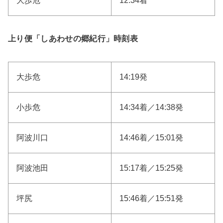
大歩危
12:34着
上り便「しあわせの郷紀行」時刻表
大歩危
14:19発
小歩危
14:34着／14:38発
阿波川口
14:46着／15:01発
阿波池田
15:17着／15:25発
坪尻
15:46着／15:51発