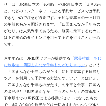
り」は、JR西日本の「e5489」やJR東日本の「えきねっ
と」などのインターネットによる予約サービスでは予約
できないので注意が必要です。予約は乗車日の一ヶ月前
の午前
10
時から開始されます。「四国まんなか千年もの
がたり」は人気列車であるため、確実に乗車するために
は予約開始のタイミングを狙って予約を行うことが肝心
です。
おすすめは、JR四国ツアーが提供する「
駅長推薦 あじ
な散歩道 四国まんなか千年ものがたりきっぷ
」という
「四国まんなか千年ものがたり」に片道乗車する日帰り
ツアーを利用して予約する方法です。ツアーとはいえ、
「四国まんなか千年ものがたり」の乗車と食事、四国内
の出発地と「四国まんなか千年ものがたり」の乗車駅・
下車駅までのJR四国による移動がセットになったもの
で、余計な宿泊や観光などは一切含まれないシンプルな