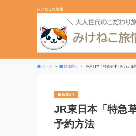
みけねこ旅情報
ホーム
鉄道旅行
JR東日本「特急草津・四万」座
鉄道旅行
JR東日本「特急
予約方法