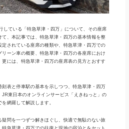
運行している「特急草津・四万」について、その座席
けて、本記事では、特急草津・四万の基本情報を整
設定されている座席の種類や、特急草津・四万での
グリーン車の概要、特急草津・四万の各座席におけ
、更には、特急草津・四万の座席表の見方とおすす
時刻表と停車駅の基本を示しつつ、特急草津・四万
、JR東日本のオンラインサービス「えきねっと」の
でを網羅して解説します。
る疑問を一つずつ解きほぐし、快適で無駄のない旅
、特急草津・四万での往復と現地の宿泊とをセット