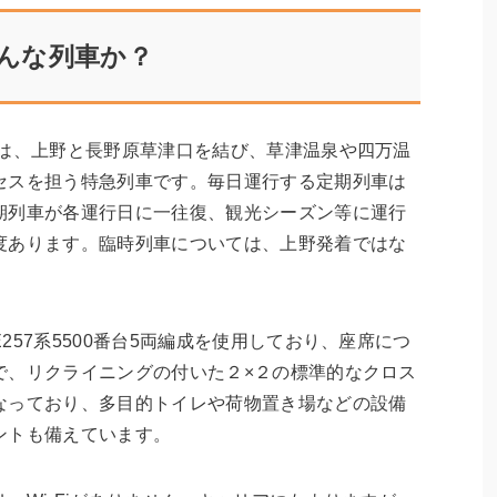
んな列車か？
万は、上野と長野原草津口を結び、草津温泉や四万温
セスを担う特急列車です。毎日運行する定期列車は
期列車が各運行日に一往復、観光シーズン等に運行
度あります。臨時列車については、上野発着ではな
57系5500番台5両編成を使用しており、座席につ
で、リクライニングの付いた２×２の標準的なクロス
なっており、多目的トイレや荷物置き場などの設備
ントも備えています。