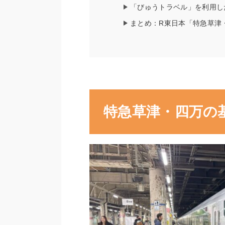
「びゅうトラベル」を利用し
まとめ：R東日本「特急草津
特急草津・四万の