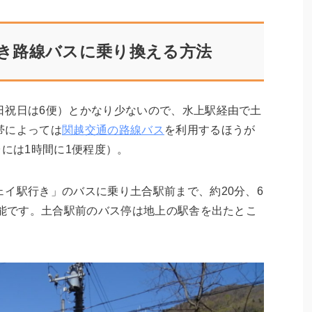
き路線バスに乗り換える方法
日祝日は6便）とかなり少ないので、水上駅経由で土
帯によっては
関越交通の路線バス
を利用するほうが
台には1時間に1便程度）。
イ駅行き」のバスに乗り土合駅前まで、約20分、6
可能です。土合駅前のバス停は地上の駅舎を出たとこ