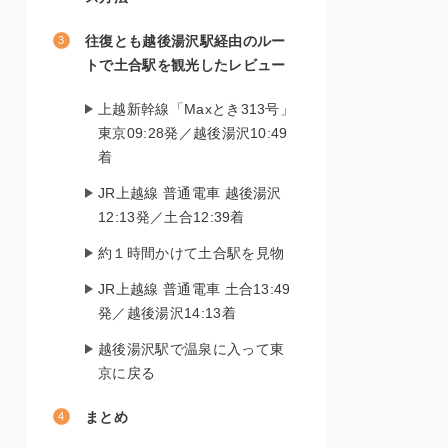
往復とも越後湯沢駅経由のルー
トで土合駅を観光したレビュー
上越新幹線「Maxとき313号」
東京09:28発／越後湯沢10:49
着
JR上越線 普通電車 越後湯沢
12:13発／土合12:39着
約１時間かけて土合駅を見物
JR上越線 普通電車 土合13:49
発／越後湯沢14:13着
越後湯沢駅で温泉に入って東
京に戻る
まとめ