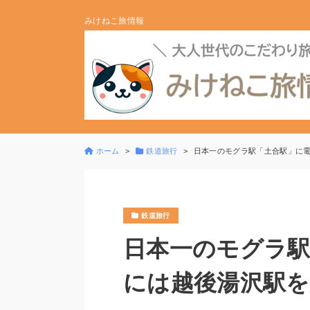
みけねこ旅情報
ホーム
鉄道旅行
日本一のモグラ駅「土合駅」に
鉄道旅行
日本一のモグラ駅
には越後湯沢駅