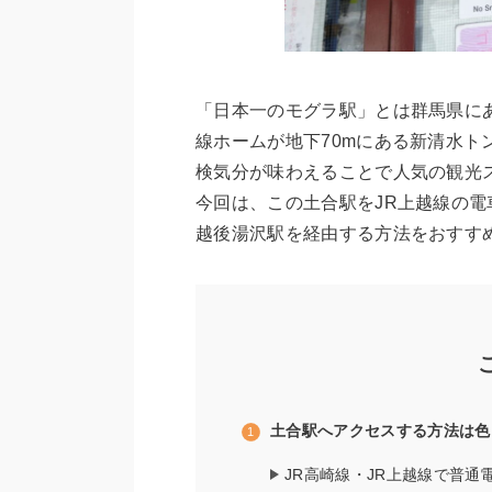
「日本一のモグラ駅」とは群馬県に
線ホームが地下70mにある新清水
検気分が味わえることで人気の観光
今回は、この土合駅をJR上越線の
越後湯沢駅を経由する方法をおすす
土合駅へアクセスする方法は色
JR高崎線・JR上越線で普通