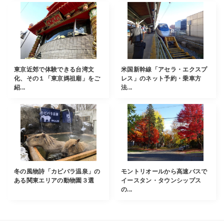
東京近郊で体験できる台湾文
米国新幹線「アセラ・エクスプ
化、その１「東京媽祖廟」をご
レス」のネット予約・乗車方
紹...
法...
冬の風物詩「カピバラ温泉」の
モントリオールから高速バスで
ある関東エリアの動物園３選
イースタン・タウンシップス
の...