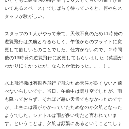
いとともに建物内の待合室（１０人分くらいの椅子が置
いてあるスペース）でしばらく待っていると、何やらス
タッフが騒がしい。
スタッフの１人がやって来て、天候不良のため11時発の
遊覧飛行は欠航となるらしく、午後からのフライトに変
更して欲しいとのことでした。仕方がないので、２時間
後の13時発の遊覧飛行に変更してもらいました（英語が
わかりにくかったが、なんとか伝わった。。。）。
水上飛行機は有視界飛行で飛ぶため天候が良くないと飛
べないらしいです。当日、午前中は曇り空でしたが、雨
も降っておらず、それほど悪い天候でもなかったのです
が、上空には霧がかかっていたためなのか欠航となった
ようでした。シアトルは雨が多い街だと言われていま
す。ということは、欠航は頻繁にあるということでしょ