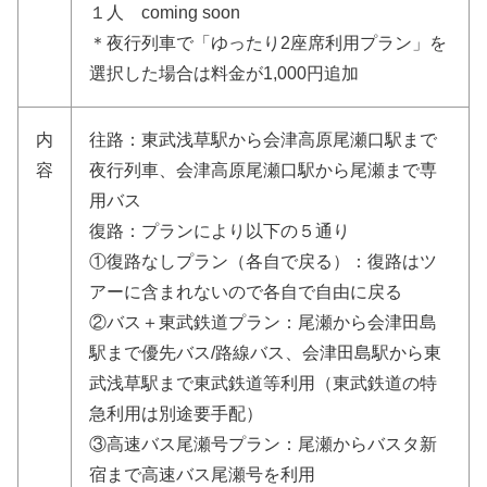
１人 coming soon
＊夜行列車で「ゆったり2座席利用プラン」を
選択した場合は料金が1,000円追加
内
往路：東武浅草駅から会津高原尾瀬口駅まで
容
夜行列車、会津高原尾瀬口駅から尾瀬まで専
用バス
復路：プランにより以下の５通り
①復路なしプラン（各自で戻る）：復路はツ
アーに含まれないので各自で自由に戻る
②バス＋東武鉄道プラン：尾瀬から会津田島
駅まで優先バス/路線バス、会津田島駅から東
武浅草駅まで東武鉄道等利用（東武鉄道の特
急利用は別途要手配）
③高速バス尾瀬号プラン：尾瀬からバスタ新
宿まで高速バス尾瀬号を利用