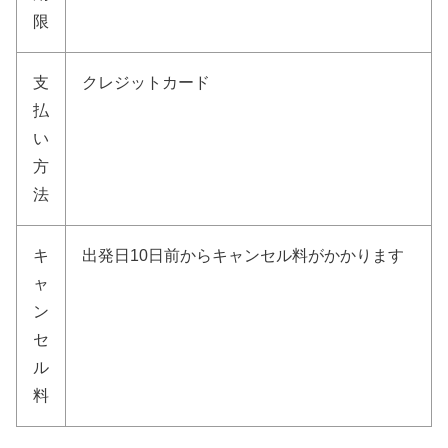
限
支
クレジットカード
払
い
方
法
キ
出発日10日前からキャンセル料がかかります
ャ
ン
セ
ル
料