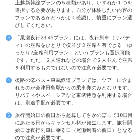
上越新幹線プランの５種類があり、いずれか１つを
選択する必要があります。自分が体験したい内容の
プランであるかどうかよく確認し、慎重にプラン選
びしてください。
「尾瀬夜行23:45プラン」には、夜行列車（リバテ
ィ）の座席をひとりで横並び２座席占有できる「ゆ
ったり2座席利用プラン」というプランも選択可能
です。ただ、２人連れなどの場合で２人並んで座席
を利用するものではないので注意が必要です。
復路の②バス＋東武鉄道プランでは、ツアーに含ま
れるのが会津田島駅からの乗車券のみとなります。
リバティやスペーシアなど東武特急を利用する場合
は、別途手配が必要です。
旅行開始日の前日から起算してさかのぼって10日目
にあたる日からキャンセル料が発生します。旅行開
始日は夜行列車に乗る日（尾瀬到着の前日）となる
ので注意が必要です。