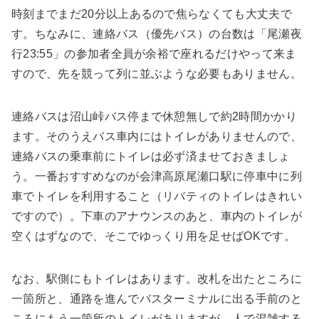
時刻までまだ20分以上あるので焦らなくても大丈夫で
す。ちなみに、連絡バス（優先バス）の台数は「尾瀬夜
行23:55」の参加者全員が余裕で座れるだけやって来ま
すので、先を競って列に並ぶような必要もありません。
連絡バスは沼山峠バス停まで休憩無しで約2時間かかり
ます。そのうえバス車内にはトイレがありませんので、
連絡バスの乗車前にトイレは必ず済ませておきましょ
う。一番おすすめなのが会津高原尾瀬口駅に停車中に列
車でトイレを利用すること（リバティのトイレはきれい
ですので）。下車のアナウンスのあと、車内のトイレが
空くはずなので、そこでゆっくり用を足せばOKです。
なお、駅側にもトイレはあります。改札を出たところに
一箇所と、通路を進んでバスターミナルに出る手前のと
ころにもう一箇所のトイレがありますが、人で混雑する