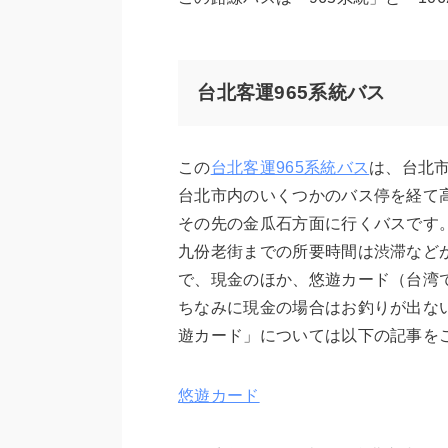
台北客運965系統バス
この
台北客運965系統バス
は、台北
台北市内のいくつかのバス停を経て
その先の金瓜石方面に行くバスです。
九份老街までの所要時間は渋滞などが
で、現金のほか、悠遊カード（台湾
ちなみに現金の場合はお釣りが出な
遊カード」については以下の記事を
悠遊カード